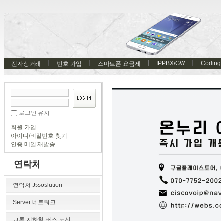
IPPBX/GW
Coding
전자상거래
번호 가입
스마트폰 요금제
로그인 유지
회원 가입
아이디/비밀번호 찾기
인증 메일 재발송
연락처
연락처 Jssoslution
Server 네트워크
교통 지하철 버스 노선