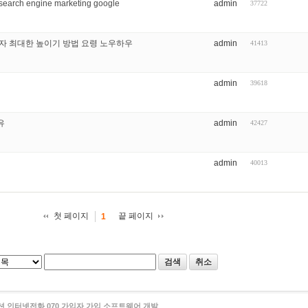
 engine marketing google
admin
37722
자 최대한 높이기 방법 요령 노우하우
admin
41413
admin
39618
유
admin
42427
admin
40013
첫 페이지
끝 페이지
1
검색
취소
 인터넷전화 070 가입자 가입 소프트웨어 개발