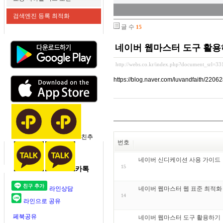
검색엔진 등록 최적화
글 수
15
네이버 웹마스터 도구 활
http://webs.co.kr/index.php?document_srl=3
https://blog.naver.com/luvandfaith/220
친추
번호
네이버 신디케이션 사용 가이드
15
카톡
라인상담
네이버 웹마스터 웹 표준 최적화
14
라인으로 공유
페북공유
네이버 웹마스터 도구 활용하기