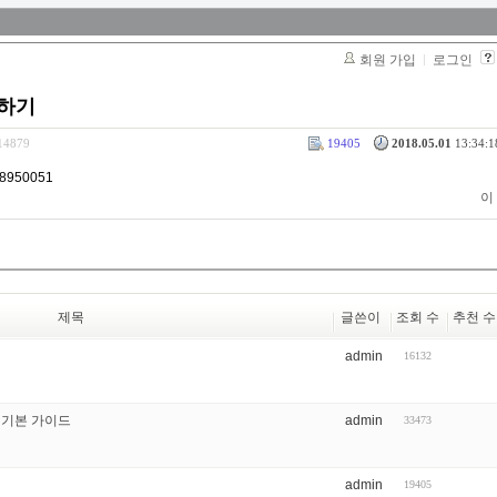
회원 가입
로그인
용하기
314879
19405
2018.05.01
13:34:1
628950051
이
제목
글쓴이
조회 수
추천 수
admin
16132
 기본 가이드
admin
33473
admin
19405