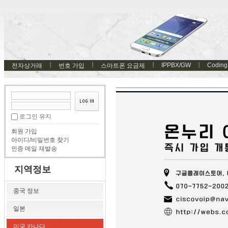
IPPBX/GW
Coding
전자상거래
번호 가입
스마트폰 요금제
로그인 유지
회원 가입
아이디/비밀번호 찾기
인증 메일 재발송
지역정보
중국 정보
일본
미국 카나다