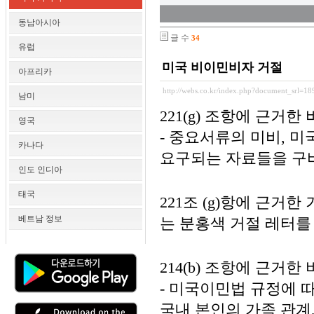
동남아시아
글 수
34
유럽
미국 비이민비자 거절
아프리카
http://webs.co.kr/index.php?document_srl=18
남미
221(g) 조항에 근거한
영국
- 중요서류의 미비, 
카나다
요구되는 자료들을 구
인도 인디아
태국
221조 (g)항에 근
베트남 정보
는 분홍색 거절 레터를
214(b) 조항에 근거한
- 미국이민법 규정에 
국내 본인의 가족 관계,