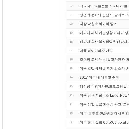
카나다의 나쁜점들 캐나다가 한국
22
상업과 문화의 중심지, 달라스 
21
지상 낙원 하와이의 명소
20
카나다 사회 이민생활 카나다 생
19
캐나다 회사 복지혜택은 캐나다 
18
미국 비이민비자 거절
모험의 도시 뉴욕! 알고가면 더 
16
미국 호텔 예약 최저가 최소가 
15
2017 미국 내 대학교 순위
14
영어공부/영어사전/프로그램 Lin
13
미국 뉴욕 전화번호 List of Ne
12
미국 생활 법률 자동차 사고, 교
11
미국 내 주요 전화번호 대사관 
10
미국 회사 설립 Corp(Corporation) 
9