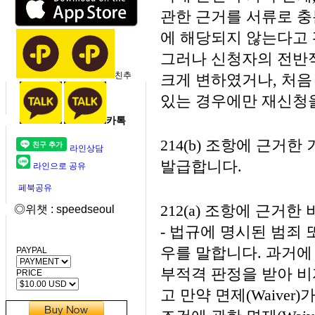
관한 근거를 서류로 충
에 해당되지 않는다고 
그러나 신청자의 전반적
친추
크게 변하였거나, 처음
있는 경우에만 재신청
카톡
214(b) 조항에 근
라인상담
발급합니다.
라인으로 공유
페북공유
212(a) 조항에 근거한
◎위챗 : speedseoul
- 법규에 명시된 범죄
우를 말합니다. 과거에
PAYPAL
부적격 판정을 받아 비자
PRICE
고 만약 면제(Waive