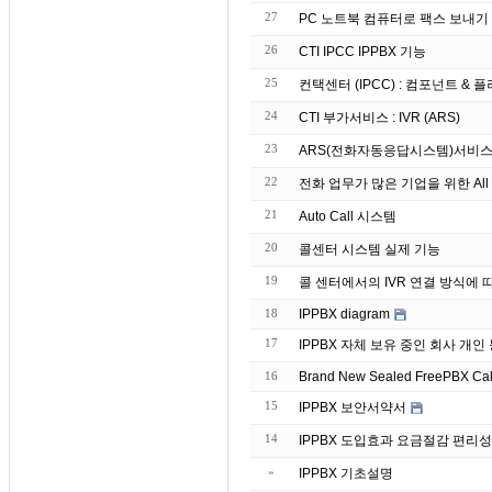
27
26
CTI IPCC IPPBX 기능
25
컨택센터 (IPCC) : 컴포넌트 & 플러그
24
CTI 부가서비스 : IVR (ARS)
23
ARS(전화자동응답시스템)서비스
22
전화 업무가 많은 기업을 위한 All 
21
Auto Call 시스템
20
콜센터 시스템 실제 기능
19
콜 센터에서의 IVR 연결 방식에 
18
IPPBX diagram
17
IPPBX 자체 보유 중인 회
16
Brand
15
IPPBX 보안서약서
14
IPPBX 도입효과 요금절감 편리성
»
IPPBX 기초설명