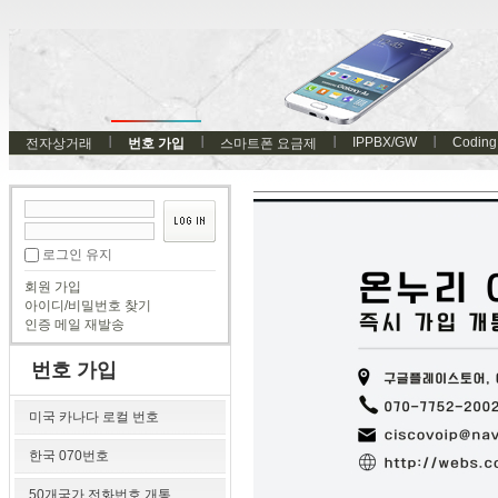
IPPBX/GW
Coding
전자상거래
번호 가입
스마트폰 요금제
로그인 유지
회원 가입
아이디/비밀번호 찾기
인증 메일 재발송
번호 가입
미국 카나다 로컬 번호
한국 070번호
50개국가 전화번호 개통