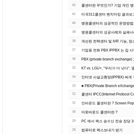
42
콜센터란 무엇인가? 기업 개인 병
41
미국311콜센터 벤치마킹 결과보
40
병원콜센터의 성공적인 운영방법
39
병원콜센터의 성공사례와 실패사
38
개선된 컨택센터 및 IVR 기능, 장
37
기업용 전화 PBX IPP
36
PBX (private branch exchang
35
KT vs. LGU+, "우리가 더 낫다"
34
인터넷 사설교환망(IPPBX) 싸
33
♣ PBX(Private Branch eXchange)
32
콜센터 IPCC(Internet Protocol C
31
인바운드 콜센터란 ? S
30
아웃바운드 콜센터란 ?
29
PC 에서 팩스 송수신 전송 장당 10원
28
컴퓨터로 팩스보내기 받기