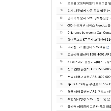
87
오토콜 오토다이얼러 프로그램 텔
86
회사 사무실에 자동 응
85
영리목적 문자 S
84
080 수신거부 서비스 Freepbx 콜
83
Difference between a Call Cent
82
휴대폰으로 KT 문자 고객센터 11
81
국세청 126 콜센터 ARS 매뉴
80
교보생명 콜센터 1588-1001 AR
79
KT 비즈메카 콜센터 서비스 구성
78
정부 조달 콜센터 ARS 1588-08
77
전남 대학교 병원 ARS 1899-00
76
Tplus ARS 매뉴 구성도 1877-91
75
흥국 생명 콜센터 ARS 구성도 매뉴 
74
수협 텔레뱅킹 ARS 구성도 및 음성 매
73
콜센터 상담원의 고충과 통화 끊