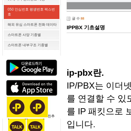
050 안심번호 평생번호 팩스번
호
글 수
88
해외 유심 스마트폰 전화 데이타
IPPBX 기초설명
스마트폰 사양 기종별
스마트폰 내부구조 기종별
ip-pbx란.
IP/PBX는 이더
를 연결할 수 있
를 IP 패킷으로 보내
친추
입니다.